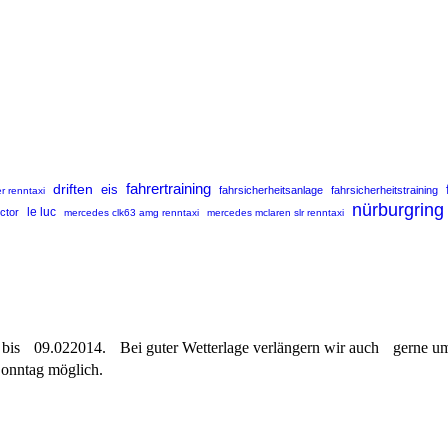
fahrertraining
driften
eis
fahrsicherheitsanlage
fahrsicherheitstraining
r renntaxi
nürburgring
uctor
le luc
mercedes clk63 amg renntaxi
mercedes mclaren slr renntaxi
14 bis 09.022014. Bei guter Wetterlage verlängern wir auch gerne u
Sonntag möglich.