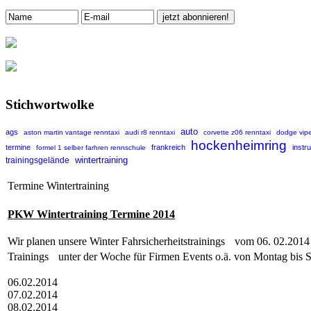
Stichwortwolke
auto
ags
aston martin vantage renntaxi
audi r8 renntaxi
corvette z06 renntaxi
dodge vipe
hockenheimring
termine
frankreich
instr
formel 1 selber farhren rennschule
wintertraining
trainingsgelände
Termine Wintertraining
PKW Wintertraining Termine 2014
Wir planen unsere Winter Fahrsicherheitstrainings vom 06. 02.20
Trainings unter der Woche für Firmen Events o.ä. von Montag bis 
06.02.2014
07.02.2014
08.02.2014