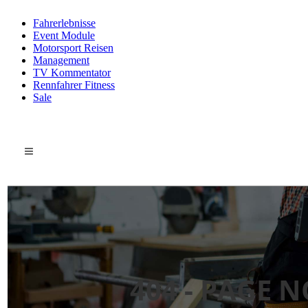
Fahrerlebnisse
Event Module
Motorsport Reisen
Management
TV Kommentator
Rennfahrer Fitness
Sale