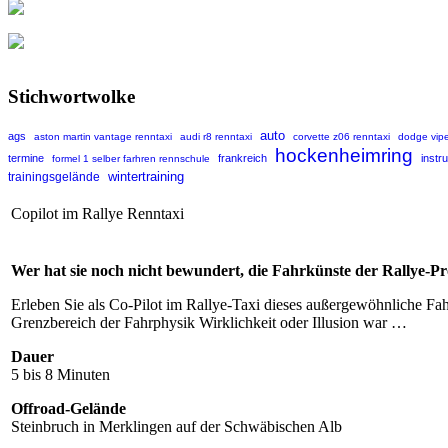
Stichwortwolke
auto
ags
aston martin vantage renntaxi
audi r8 renntaxi
corvette z06 renntaxi
dodge vipe
hockenheimring
termine
frankreich
instr
formel 1 selber farhren rennschule
wintertraining
trainingsgelände
Copilot im Rallye Renntaxi
Wer hat sie noch nicht bewundert, die Fahrkünste der Rallye-Pro
Erleben Sie als Co-Pilot im Rallye-Taxi dieses außergewöhnliche Fah
Grenzbereich der Fahrphysik Wirklichkeit oder Illusion war …
Dauer
5 bis 8 Minuten
Offroad-Gelände
Steinbruch in Merklingen auf der Schwäbischen Alb