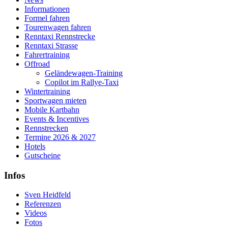
Informationen
Formel fahren
Tourenwagen fahren
Renntaxi Rennstrecke
Renntaxi Strasse
Fahrertraining
Offroad
Geländewagen-Training
Copilot im Rallye-Taxi
Wintertraining
Sportwagen mieten
Mobile Kartbahn
Events & Incentives
Rennstrecken
Termine 2026 & 2027
Hotels
Gutscheine
Infos
Sven Heidfeld
Referenzen
Videos
Fotos