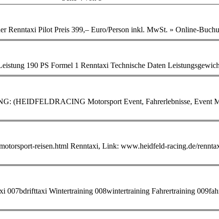
t erfahrener
Renntaxi
... Beschleunigung ca. 3,0 s von 0 auf 100 km/h Gewicht 520 kg Leistung 190 PS Formel 1
Renntaxi
Unsere Vermittler Motorsport Event AGB von HEIDFELDRACING: (HEIDFELDRACING Motorsport Event, Fahrerl
motorsport-reisen.html
Renntaxi
, Link: www.heidfeld-racing.de/
rennta