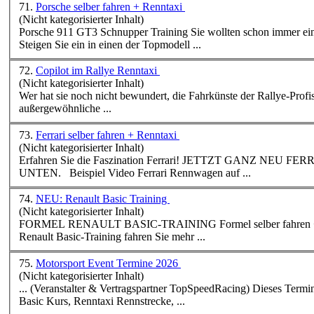
71.
Porsche selber fahren + Renntaxi
(Nicht kategorisierter Inhalt)
Porsche 911 GT3 Schnupper Training Sie wollten schon immer ein
Steigen Sie ein in einen der Topmodell ...
72.
Copilot im Rallye Renntaxi
(Nicht kategorisierter Inhalt)
Wer hat sie noch nicht bewundert, die Fahrkünste der Rallye-Profis, die formvollendet du
außergewöhnliche ...
73.
Ferrari selber fahren + Renntaxi
(Nicht kategorisierter Inhalt)
Erfahren Sie die Faszination Ferrari! JETTZT GANZ NEU
UNTEN. Beispiel Video Ferrari Rennwagen auf ...
74.
NEU: Renault Basic Training
(Nicht kategorisierter Inhalt)
FORMEL RENAULT BASIC-TRAINING Formel selber fahren
Renault Basic-Training fahren Sie mehr ...
75.
Motorsport Event Termine 2026
(Nicht kategorisierter Inhalt)
... (Veranstalter & Vertragspartner TopSpeedRacing) Dieses Termine sind aktuell nicht verfügbar! Kurse: Formel Schnuppe
Basic Kurs,
Renntaxi
Rennstrecke, ...