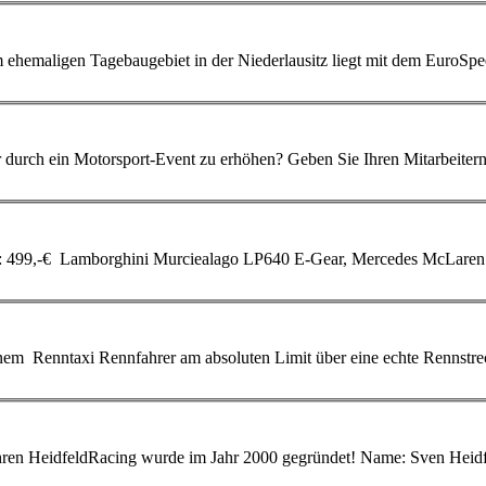
en Sie Ihren Mitarbeitern einen Motivationsschub für gute Leistungen,
 lieber im Sportwagen
einem
Renntaxi
Rennfahrer am absoluten Limit über eine echte Rennstre
 u.a. Formel 1