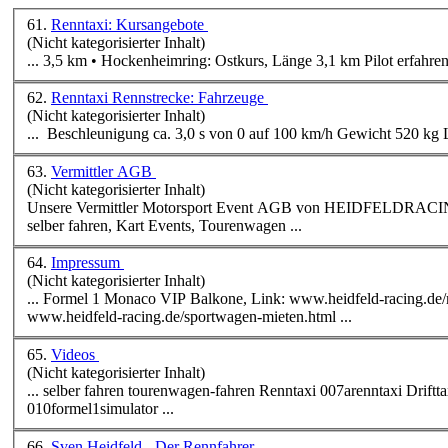
61.
Renntaxi: Kursangebote
(Nicht kategorisierter Inhalt)
... 3,5 km • Hockenheimring: Ostkurs, Länge 3,1 km Pilo
62.
Renntaxi Rennstrecke: Fahrzeuge
(Nicht kategorisierter Inhalt)
63.
Vermittler AGB
(Nicht kategorisierter Inhalt)
selber fahren, Kart Events, Tourenwagen ...
64.
Impressum
(Nicht kategorisierter Inhalt)
... Formel 1 Monaco VIP Balkone, Link: www.heidfeld-racing.de/
www.heidfeld-racing.de/sportwagen-mieten.html ...
65.
Videos
(Nicht kategorisierter Inhalt)
... selber fahren tourenwagen-fahren
Renntaxi
007a
renntaxi
Drifttaxi 007bdrifttaxi Wintertraining 008wintertraining Fahrertraining 009fahrertraining Formel 1 Simulator
010formel1simulator ...
66.
Sven Heidfeld - Der Rennfahrer