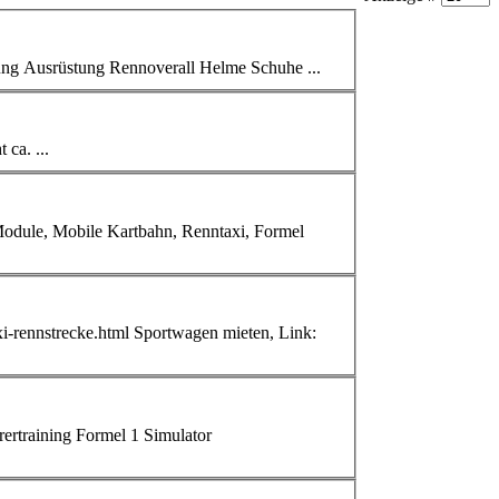
Pilot Preis 399,– Euro/Person inkl. MwSt. » Online-Buchung Ausrüstung Rennoverall Helme Schuhe ...
Technische Daten Leistungsgewicht ca. ...
ebnisse, Event Module, Mobile Kartbahn,
Renntaxi
, Formel
xi
-rennstrecke.html Sportwagen mieten, Link: