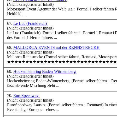
(Nicht kategorisierter Inhalt)
Moto
Heidfeld ...
67.
Le Luc (Frankreich)
(Nicht kategorisierter Inhalt)
Le Luc (Frankreich) Forme 1 selber fahren + Formel 1
Renntaxi
Die Strecke Le Luc liegt ca. 100 km von Nizza (F) entfernt. Sie ist 2,2 km lang, 9 m breit und wurde 1966 auf Initiativen
des Formel-1-Herrenfahrers ...
68.
MALLORCA EVENTS auf der RENNSTRECKE
(Nicht kategorisierter Inhalt)
Mallorca Rennstrecke (Formel selber fahren,
Renntaxi
, Motorsport Eve
69.
Hockenheimring Baden-Württemberg
(Nicht kategorisierter Inhalt)
Hockenheimring Baden-Württemberg (Formel selber fahren +
Ren
faszinierende Mischung zieht ...
70.
EuroSpeedway
(Nicht kategorisierter Inhalt)
EuroSpeedway Lausitz (Formel selber fahren +
Renntaxi
) In einem ehemaligen Tagebaugebiet in der Niederlausitz liegt mit dem EuroSpeedway Lausitz die größte Rennsport- und
Eventanlage Europas – eines ...