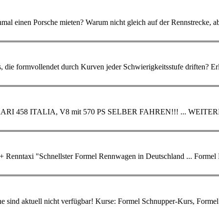
mal einen Porsche mieten? Warum nicht gleich auf der Rennstrecke, 
rch Kurven jeder Schwierigkeitsstufe driften? Erleben Sie als Co-Pilot im Rallye-Taxi dieses
 FERRARI 458 ITALIA, V8 mit 570 PS SELBER FAHREN!!! ... W
 +
Renntaxi
"Schnellster Formel Rennwagen in Deutschland ... Formel Renault selber fahren"! Bei unserem Formel
r-Kurs, Formel Basic-Kurs, Formel-Premium-Kurs, Renault-