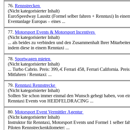
76.
Rennstrecken
(Nicht kategorisierter Inhalt)
EuroSpeedway Lausitz (Formel selber fahren +
Renntaxi
) In einem ehemaligen Tagebaugebiet in der Niederlausitz liegt mit dem EuroSpeedway Lausitz die größte Rennsport- und
Eventanlage Europas – eines ...
77.
Motorsport Events & Motorsport Incentives
(Nicht kategorisierter Inhalt)
... als beides zu verbinden und den Zusammenhalt Ihrer Mitarbeiter durch ein Motorsport-Event zu erhöhen? Geb
indem diese in einem
Renntaxi
...
78.
Sportwagen mieten
(Nicht kategorisierter Inhalt)
... Turbo Cabrio. Preis: 399,-€ Ferrari 458, Ferrari California. Preis: 499,-€ Lamborghini Murciealago LP640 E-Gear, Mercedes McLaren SLR. Preis: 699,-€ Oder
Mitfahren /
Renntaxi
: ...
79.
Renntaxi Rennstrecke
(Nicht kategorisierter Inhalt)
Sollten Sie schon immer einmal den Wunsch gehegt haben, von 
Renntaxi
Events von HEIDFELDRACING ...
80.
Motorsport Event Vermittler Agentur
(Nicht kategorisierter Inhalt)
Instruktor für
Renntaxi
, Motorsport Events und Formel 1 selber fahren HeidfeldRacing wurde im Jahr 2000 gegründet! Name: Sven Heidfeld, plus weitere Ex-Rennfahrer
Piloten Rennstreckenkilometer: ...