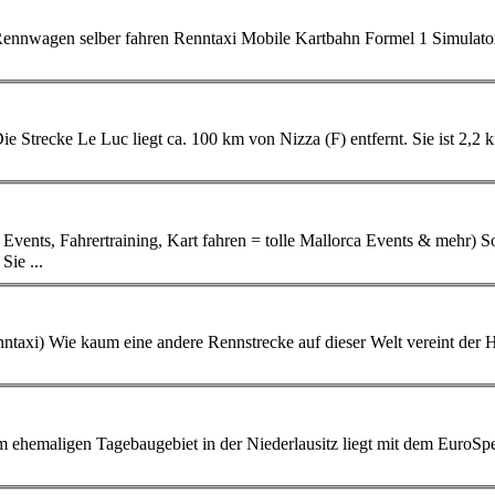
rsport Event Agentur der Welt, u.a.: Formel 1 selber fahren Rennwagen selber fahren
Renntaxi
Mobile Kartbahn Formel 1 Simulator Firmen Events Personendaten Name Sven
nts, Fahrertraining, Kart fahren = tolle Mallorca Events & mehr) Sonne, Strand und Motorsport!
★★★★★★★★★★★★★★★★★★★★★★★★★★★★★★ Sie ...
ntaxi
) Wie kaum eine andere Rennstrecke auf dieser Welt vereint der Hockenheimring Tradition und Moderne. Diese