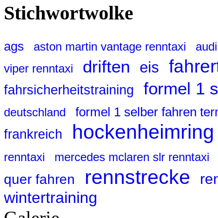
Stichwortwolke
ags
aston martin vantage renntaxi
audi
fahrer
driften
eis
viper renntaxi
formel 1 
fahrsicherheitstraining
formel 1 selber fahren te
deutschland
hockenheimring
frankreich
renntaxi
mercedes mclaren slr renntaxi
rennstrecke
re
quer fahren
wintertraining
Galerie