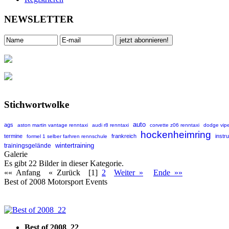
NEWSLETTER
Stichwortwolke
auto
ags
aston martin vantage renntaxi
audi r8 renntaxi
corvette z06 renntaxi
dodge vipe
hockenheimring
termine
frankreich
instr
formel 1 selber farhren rennschule
wintertraining
trainingsgelände
Galerie
Es gibt 22 Bilder in dieser Kategorie.
«« Anfang
« Zurück
[1]
2
Weiter »
Ende »»
Best of 2008 Motorsport Events
Best of 2008_22