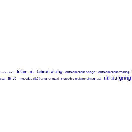
fahrertraining
driften
eis
fahrsicherheitsanlage
fahrsicherheitstraining
r renntaxi
nürburgring
uctor
le luc
mercedes clk63 amg renntaxi
mercedes mclaren slr renntaxi