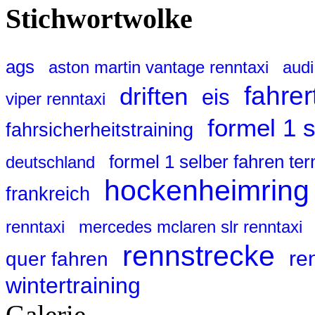
Stichwortwolke
ags
aston martin vantage renntaxi
audi
fahrer
driften
eis
viper renntaxi
formel 1 
fahrsicherheitstraining
formel 1 selber fahren te
deutschland
hockenheimring
frankreich
renntaxi
mercedes mclaren slr renntaxi
rennstrecke
re
quer fahren
wintertraining
Galerie