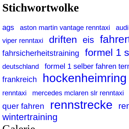
Stichwortwolke
ags
aston martin vantage renntaxi
audi
fahrer
driften
eis
viper renntaxi
formel 1 
fahrsicherheitstraining
formel 1 selber fahren te
deutschland
hockenheimring
frankreich
renntaxi
mercedes mclaren slr renntaxi
rennstrecke
re
quer fahren
wintertraining
Galerie