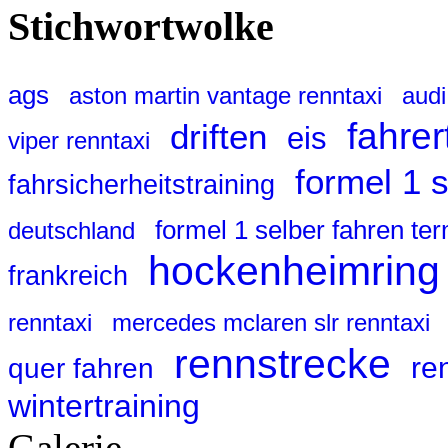
Stichwortwolke
ags
aston martin vantage renntaxi
audi
fahrer
driften
eis
viper renntaxi
formel 1 
fahrsicherheitstraining
formel 1 selber fahren te
deutschland
hockenheimring
frankreich
renntaxi
mercedes mclaren slr renntaxi
rennstrecke
re
quer fahren
wintertraining
Galerie