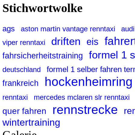
Stichwortwolke
ags
aston martin vantage renntaxi
audi
fahrer
driften
eis
viper renntaxi
formel 1 
fahrsicherheitstraining
formel 1 selber fahren te
deutschland
hockenheimring
frankreich
renntaxi
mercedes mclaren slr renntaxi
rennstrecke
re
quer fahren
wintertraining
Galerie