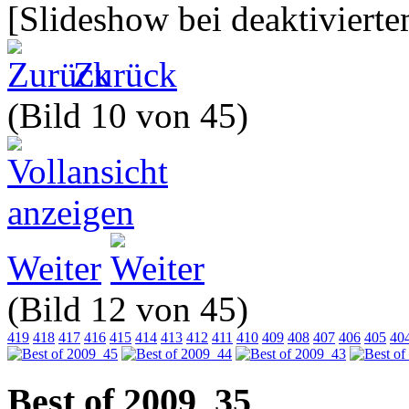
[Slideshow bei deaktivierte
Zurück
(Bild 10 von 45)
Weiter
(Bild 12 von 45)
419
418
417
416
415
414
413
412
411
410
409
408
407
406
405
40
Best of 2009_35