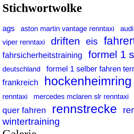
Stichwortwolke
ags
aston martin vantage renntaxi
audi
fahrer
driften
eis
viper renntaxi
formel 1 
fahrsicherheitstraining
formel 1 selber fahren te
deutschland
hockenheimring
frankreich
renntaxi
mercedes mclaren slr renntaxi
rennstrecke
re
quer fahren
wintertraining
Galerie