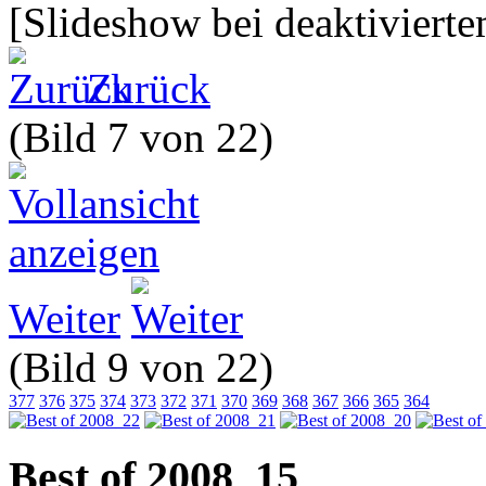
[Slideshow bei deaktivierte
Zurück
(Bild 7 von 22)
Weiter
(Bild 9 von 22)
377
376
375
374
373
372
371
370
369
368
367
366
365
364
Best of 2008_15