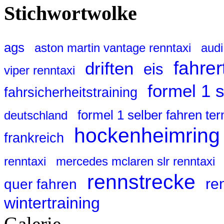
Stichwortwolke
ags
aston martin vantage renntaxi
audi
fahrer
driften
eis
viper renntaxi
formel 1 
fahrsicherheitstraining
formel 1 selber fahren te
deutschland
hockenheimring
frankreich
renntaxi
mercedes mclaren slr renntaxi
rennstrecke
re
quer fahren
wintertraining
Galerie