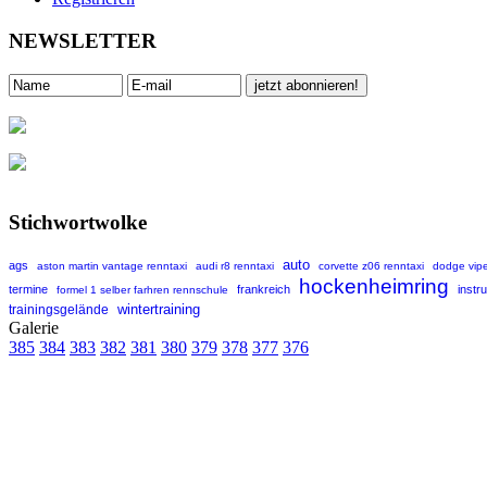
NEWSLETTER
Stichwortwolke
auto
ags
aston martin vantage renntaxi
audi r8 renntaxi
corvette z06 renntaxi
dodge vipe
hockenheimring
termine
frankreich
instr
formel 1 selber farhren rennschule
wintertraining
trainingsgelände
Galerie
385
384
383
382
381
380
379
378
377
376