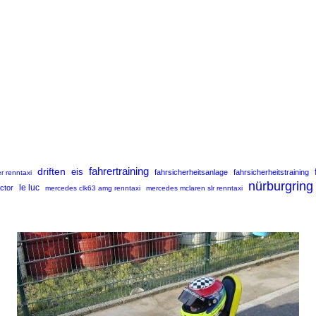
fahrertraining
driften
eis
fahrsicherheitsanlage
fahrsicherheitstraining
r renntaxi
nürburgring
uctor
le luc
mercedes clk63 amg renntaxi
mercedes mclaren slr renntaxi