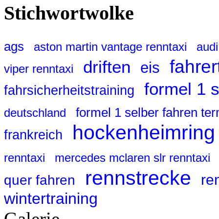
Stichwortwolke
ags
aston martin vantage renntaxi
audi
fahrer
driften
eis
viper renntaxi
formel 1 
fahrsicherheitstraining
formel 1 selber fahren te
deutschland
hockenheimring
frankreich
renntaxi
mercedes mclaren slr renntaxi
rennstrecke
re
quer fahren
wintertraining
Galerie