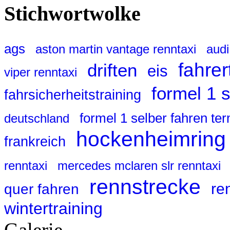
Stichwortwolke
ags
aston martin vantage renntaxi
audi
fahrer
driften
eis
viper renntaxi
formel 1 
fahrsicherheitstraining
formel 1 selber fahren te
deutschland
hockenheimring
frankreich
renntaxi
mercedes mclaren slr renntaxi
rennstrecke
re
quer fahren
wintertraining
Galerie