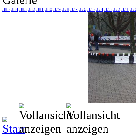
385
384
383
382
381
380
379
378
377
376
375
374
373
372
371
37