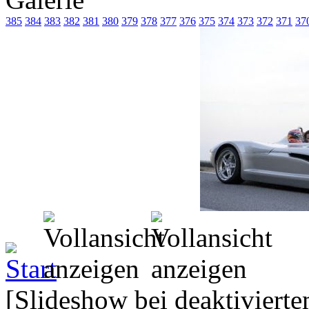
385
384
383
382
381
380
379
378
377
376
375
374
373
372
371
37
[Slideshow bei deaktivierte