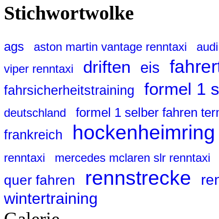
Stichwortwolke
ags
aston martin vantage renntaxi
audi
fahrer
driften
eis
viper renntaxi
formel 1 
fahrsicherheitstraining
formel 1 selber fahren te
deutschland
hockenheimring
frankreich
renntaxi
mercedes mclaren slr renntaxi
rennstrecke
re
quer fahren
wintertraining
Galerie