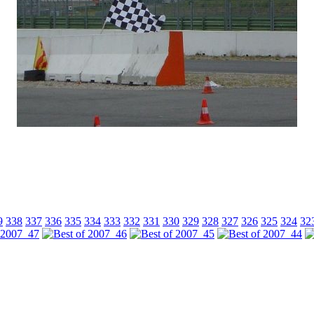
9
338
337
336
335
334
333
332
331
330
329
328
327
326
325
324
32