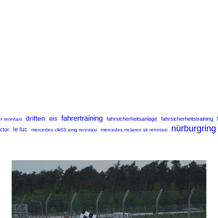
fahrertraining
driften
eis
fahrsicherheitsanlage
fahrsicherheitstraining
r renntaxi
nürburgring
uctor
le luc
mercedes clk63 amg renntaxi
mercedes mclaren slr renntaxi