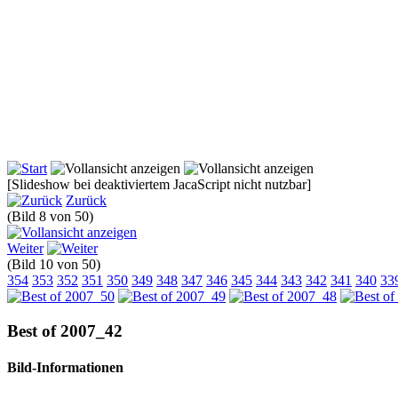
[Slideshow bei deaktiviertem JacaScript nicht nutzbar]
Zurück
(Bild 8 von 50)
Weiter
(Bild 10 von 50)
354
353
352
351
350
349
348
347
346
345
344
343
342
341
340
33
Best of 2007_42
Bild-Informationen