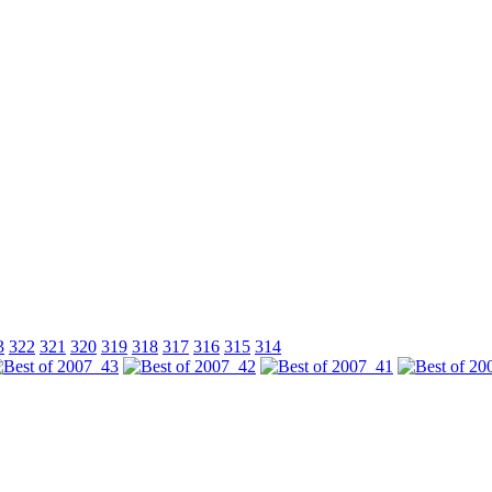
3
322
321
320
319
318
317
316
315
314