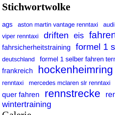
Stichwortwolke
ags
aston martin vantage renntaxi
audi
fahrer
driften
eis
viper renntaxi
formel 1 
fahrsicherheitstraining
formel 1 selber fahren te
deutschland
hockenheimring
frankreich
renntaxi
mercedes mclaren slr renntaxi
rennstrecke
re
quer fahren
wintertraining
Galerie