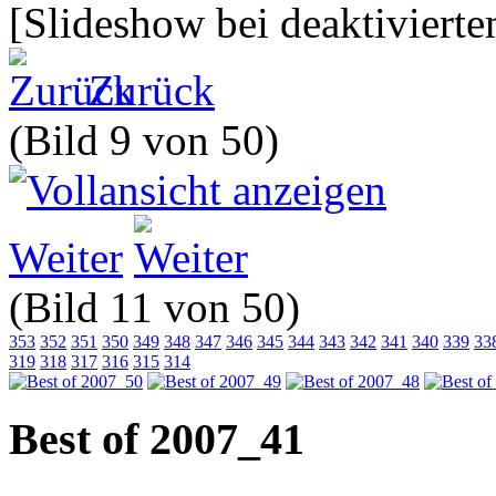
[Slideshow bei deaktivierte
Zurück
(Bild 9 von 50)
Weiter
(Bild 11 von 50)
353
352
351
350
349
348
347
346
345
344
343
342
341
340
339
33
319
318
317
316
315
314
Best of 2007_41