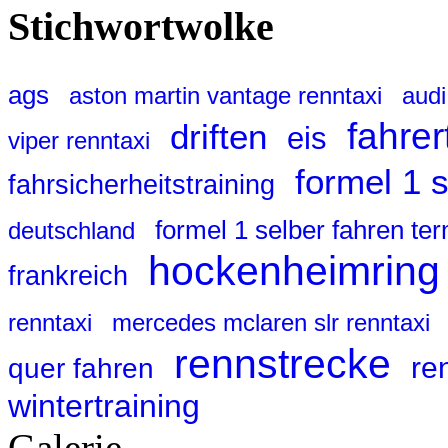
Stichwortwolke
ags
aston martin vantage renntaxi
audi
fahrer
driften
eis
viper renntaxi
formel 1 
fahrsicherheitstraining
formel 1 selber fahren te
deutschland
hockenheimring
frankreich
renntaxi
mercedes mclaren slr renntaxi
rennstrecke
re
quer fahren
wintertraining
Galerie