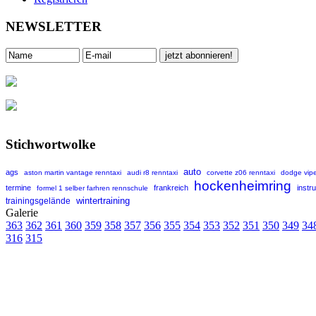
NEWSLETTER
Stichwortwolke
auto
ags
aston martin vantage renntaxi
audi r8 renntaxi
corvette z06 renntaxi
dodge vipe
hockenheimring
termine
frankreich
instr
formel 1 selber farhren rennschule
wintertraining
trainingsgelände
Galerie
363
362
361
360
359
358
357
356
355
354
353
352
351
350
349
34
316
315