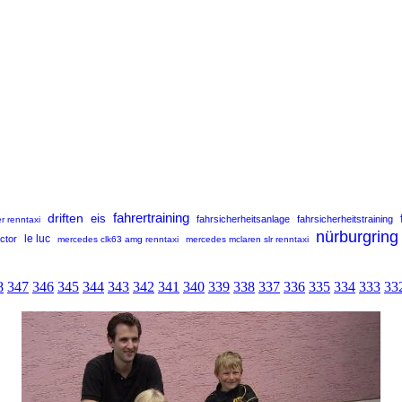
fahrertraining
driften
eis
fahrsicherheitsanlage
fahrsicherheitstraining
r renntaxi
nürburgring
uctor
le luc
mercedes clk63 amg renntaxi
mercedes mclaren slr renntaxi
8
347
346
345
344
343
342
341
340
339
338
337
336
335
334
333
33