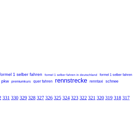
formel 1 selber fahren
formel 1 selber fahren
formel 1 selber fahren in deutschland
rennstrecke
pkw
renntaxi
schnee
premiumkurs
quer fahren
2
331
330
329
328
327
326
325
324
323
322
321
320
319
318
317