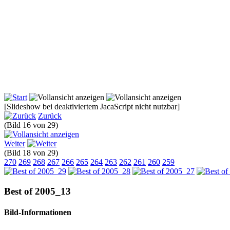
[Slideshow bei deaktiviertem JacaScript nicht nutzbar]
Zurück
(Bild 16 von 29)
Weiter
(Bild 18 von 29)
270
269
268
267
266
265
264
263
262
261
260
259
Best of 2005_13
Bild-Informationen