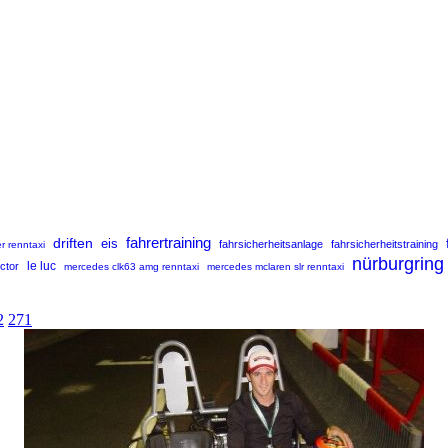
fahrertraining
driften
eis
fahrsicherheitsanlage
fahrsicherheitstraining
r renntaxi
nürburgring
uctor
le luc
mercedes clk63 amg renntaxi
mercedes mclaren slr renntaxi
2
271