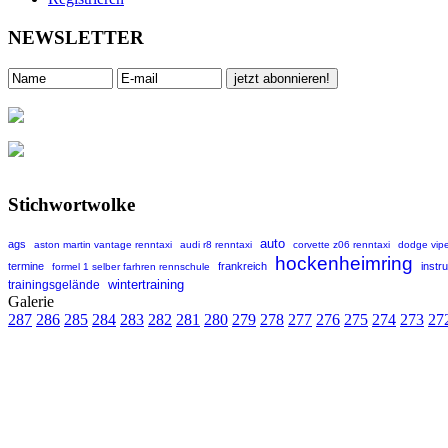
NEWSLETTER
Stichwortwolke
auto
ags
aston martin vantage renntaxi
audi r8 renntaxi
corvette z06 renntaxi
dodge vipe
hockenheimring
termine
frankreich
instr
formel 1 selber farhren rennschule
wintertraining
trainingsgelände
Galerie
287
286
285
284
283
282
281
280
279
278
277
276
275
274
273
27