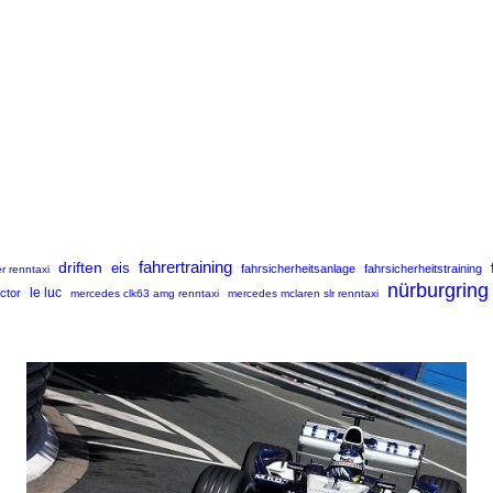
fahrertraining
driften
eis
fahrsicherheitsanlage
fahrsicherheitstraining
r renntaxi
nürburgring
uctor
le luc
mercedes clk63 amg renntaxi
mercedes mclaren slr renntaxi