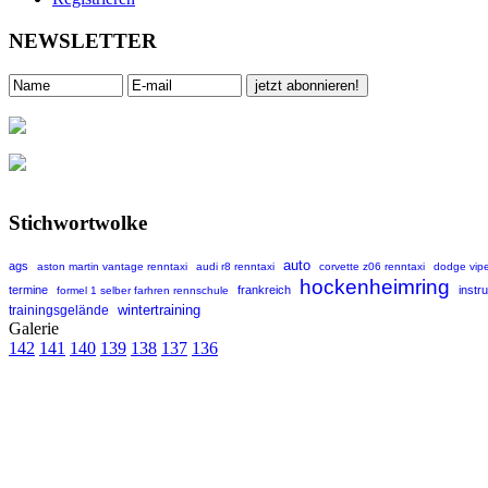
NEWSLETTER
Stichwortwolke
auto
ags
aston martin vantage renntaxi
audi r8 renntaxi
corvette z06 renntaxi
dodge vipe
hockenheimring
termine
frankreich
instr
formel 1 selber farhren rennschule
wintertraining
trainingsgelände
Galerie
142
141
140
139
138
137
136