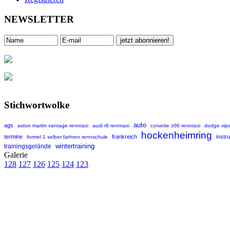
NEWSLETTER
Stichwortwolke
auto
ags
aston martin vantage renntaxi
audi r8 renntaxi
corvette z06 renntaxi
dodge vipe
hockenheimring
termine
frankreich
instr
formel 1 selber farhren rennschule
wintertraining
trainingsgelände
Galerie
128
127
126
125
124
123