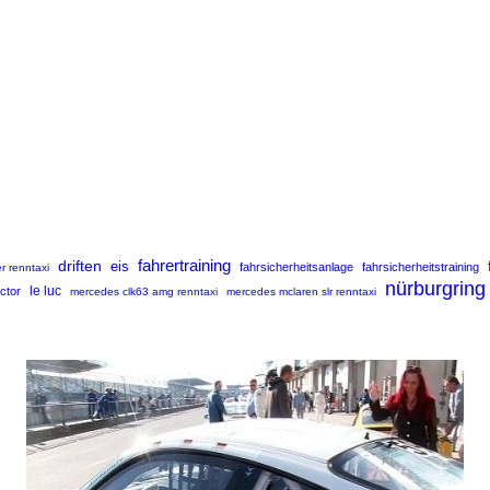
fahrertraining
driften
eis
fahrsicherheitsanlage
fahrsicherheitstraining
r renntaxi
nürburgring
uctor
le luc
mercedes clk63 amg renntaxi
mercedes mclaren slr renntaxi