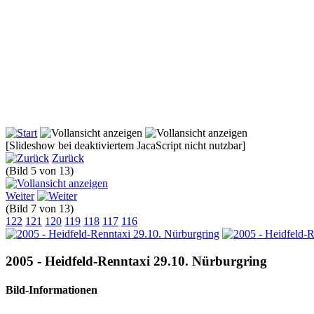
[Slideshow bei deaktiviertem JacaScript nicht nutzbar]
Zurück
(Bild 5 von 13)
Weiter
(Bild 7 von 13)
122
121
120
119
118
117
116
2005 - Heidfeld-Renntaxi 29.10. Nürburgring
Bild-Informationen