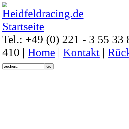
Tel.: +49 (0) 221 - 3 55 33 
410 |
Home
|
Kontakt
|
Rück