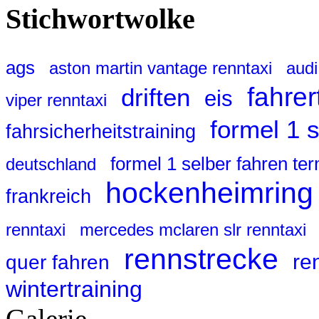
Stichwortwolke
ags
aston martin vantage renntaxi
audi
fahrer
driften
eis
viper renntaxi
formel 1 
fahrsicherheitstraining
formel 1 selber fahren te
deutschland
hockenheimring
frankreich
renntaxi
mercedes mclaren slr renntaxi
rennstrecke
re
quer fahren
wintertraining
Galerie