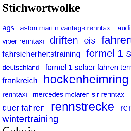
Stichwortwolke
ags
aston martin vantage renntaxi
audi
fahrer
driften
eis
viper renntaxi
formel 1 
fahrsicherheitstraining
formel 1 selber fahren te
deutschland
hockenheimring
frankreich
renntaxi
mercedes mclaren slr renntaxi
rennstrecke
re
quer fahren
wintertraining
Galerie